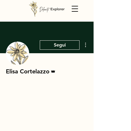
Altre azioni
Segui
Amministratore
Elisa Cortelazzo