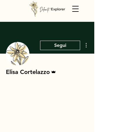
Altre azioni
Segui
Amministratore
Elisa Cortelazzo