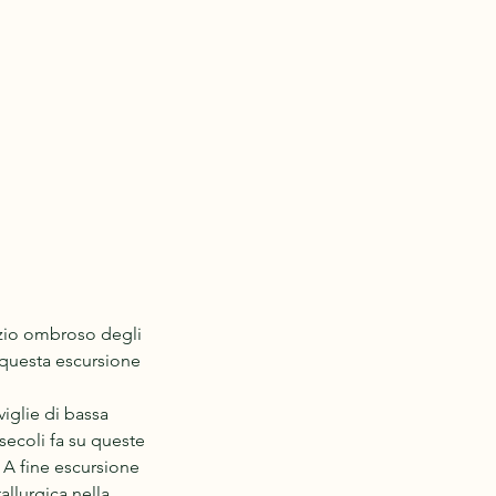
nzio ombroso degli
. questa escursione
viglie di bassa
ecoli fa su queste
 A fine escursione
allurgica nella