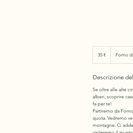
35
euro
35 €
Forno d
Descrizione del
Se oltre alle alte 
alberi, scoprire ca
fa per te!
Partiremo da Forno,
quota. Vedremo vec
montagne. Ci adden
visiteremo il museo