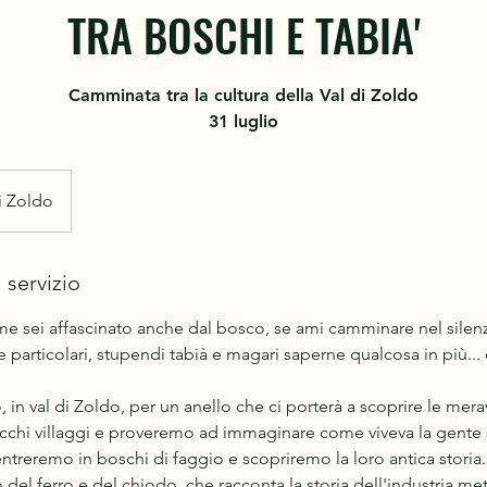
TRA BOSCHI E TABIA'
Camminata tra la cultura della Val di Zoldo
31 luglio
i Zoldo
 servizio
cime sei affascinato anche dal bosco, se ami camminare nel sile
se particolari, stupendi tabià e magari saperne qualcosa in più..
 in val di Zoldo, per un anello che ci porterà a scoprire le mera
chi villaggi e proveremo ad immaginare come viveva la gente s
treremo in boschi di faggio e scopriremo la loro antica storia.
 del ferro e del chiodo, che racconta la storia dell'industria met