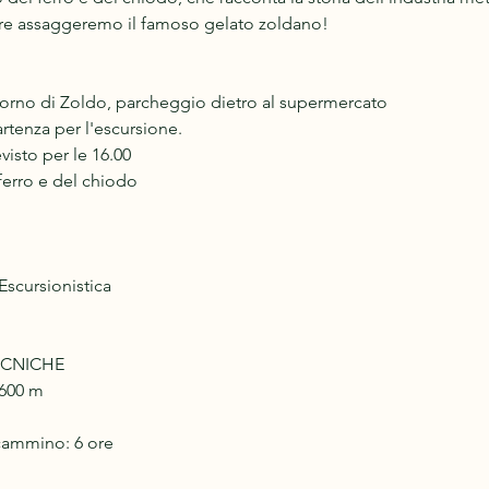
ere assaggeremo il famoso gelato zoldano!
 Forno di Zoldo, parcheggio dietro al supermercato
rtenza per l'escursione.
visto per le 16.00
ferro e del chiodo
scursionistica
ECNICHE
 600 m
cammino: 6 ore