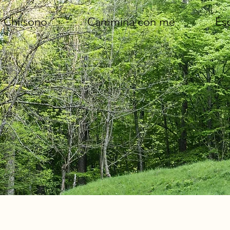
Chi sono
Cammina con me
Esc