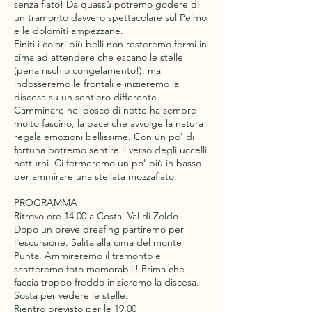
senza fiato! Da quassù potremo godere di
un tramonto davvero spettacolare sul Pelmo
e le dolomiti ampezzane.
Finiti i colori più belli non resteremo fermi in
cima ad attendere che escano le stelle
(pena rischio congelamento!), ma
indosseremo le frontali e inizieremo la
discesa su un sentiero differente.
Camminare nel bosco di notte ha sempre
molto fascino, la pace che avvolge la natura
regala emozioni bellissime. Con un po' di
fortuna potremo sentire il verso degli uccelli
notturni. Ci fermeremo un po' più in basso
per ammirare una stellata mozzafiato.
PROGRAMMA
Ritrovo ore 14.00 a Costa, Val di Zoldo
Dopo un breve breafing partiremo per
l'escursione. Salita alla cima del monte
Punta. Ammireremo il tramonto e
scatteremo foto memorabili! Prima che
faccia troppo freddo inizieremo la discesa.
Sosta per vedere le stelle.
Rientro previsto per le 19.00