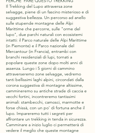
PERCHE' FARE QUESTO TREKKING
Il Trekking del Lupo attraversa zone
selvagge, piene di un fascino misterioso e di
suggestiva bellezza. Un percorso ad anello
sulle stupende montagne delle Alpi
Marittime che percorre, sulle "orme del
lupo", due parchi naturali con ecosistemi
intatti: il Parco naturale delle Alpi Marittime
(in Piemonte) e il Parco nazionale del
Mercantour (in Francia), entrambi con
branchi residenziali di lupi, tornati a
popolare queste zone dopo molti anni di
assenza. Lungo i 5 giorni di cammino
attraverseremo zone selvagge, vedremo
tanti bellissimi laghi alpini, circondati dalla
corona suggestiva di montagne altissime,
cammineremo su antiche strade di caccia e
vecchi fortini, incontreremo tantissimi
animali: stambecchi, camosci, marmotte e
forse chissà, con un po' di fortuna anche il
lupo. Impareremo tutti i segreti per
affrontare un trekking in tenda in sicurezza.
Camminare a inizio luglio ci permetterà di
vedere il meglio che queste montagne