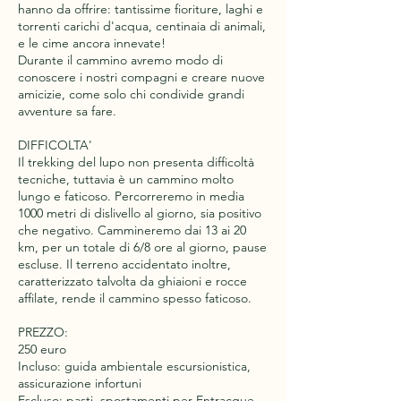
hanno da offrire: tantissime fioriture, laghi e
torrenti carichi d'acqua, centinaia di animali,
e le cime ancora innevate!
Durante il cammino avremo modo di
conoscere i nostri compagni e creare nuove
amicizie, come solo chi condivide grandi
avventure sa fare.
DIFFICOLTA'
Il trekking del lupo non presenta difficoltà
tecniche, tuttavia è un cammino molto
lungo e faticoso. Percorreremo in media
1000 metri di dislivello al giorno, sia positivo
che negativo. Cammineremo dai 13 ai 20
km, per un totale di 6/8 ore al giorno, pause
escluse. Il terreno accidentato inoltre,
caratterizzato talvolta da ghiaioni e rocce
affilate, rende il cammino spesso faticoso.
PREZZO:
250 euro
Incluso: guida ambientale escursionistica,
assicurazione infortuni
Escluso: pasti, spostamenti per Entracque,