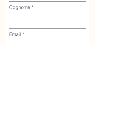
Cognome
Email
Telefono
A quale escursione vuoi
iscriverti?
Quanti sarete?