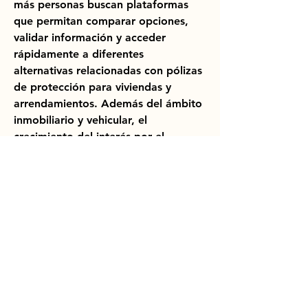
más personas buscan plataformas 
que permitan comparar opciones, 
validar información y acceder 
rápidamente a diferentes 
alternativas relacionadas con pólizas 
de protección para viviendas y 
arrendamientos. Además del ámbito 
inmobiliario y vehicular, el 
crecimiento del interés por el 
bienestar animal ha favorecido 
enormemente la expansión de 
servicios relacionados con seguros 
mascotas y seguros para mascotas, 
un segmento que continúa 
creciendo a gran velocidad en 
numerosos países. +Info aquí: 
seguro de arrendamiento