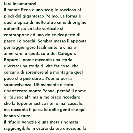
farà innamorare! 
Il monte Pena è uno scoglio roccioso ai 
piedi del gigantesco Pelmo. La forma è 
quella tipica di molte altre cime di origine 
dolomitica: un lato verticale si 
contrappone ad uno dolce ricoperto di 
pascoli e boschi. Sembra messo lì apposta 
per raggiungere facilmente la cima e 
ammirare lo spettacolo del Caregon. 
Eppure il nome racconta una storia 
diversa: una storia di vite faticose, che 
cercano di spremere alla montagna quel 
poco che può dare all'uomo per la 
sopravvivenza. Ultimamente è stato 
ribattezzato monte Penna, perché il nome 
è "più social", ma a me piace ricordare 
che la toponomastica non è mai casuale, 
ma racconta il passato delle genti che qui 
hanno vissuto. 
Il rifugio Venezia è una meta rinomata, 
raggiungibile in estate da più direzioni, fa 