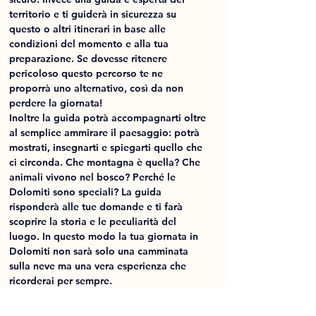
territorio e ti guiderà in sicurezza su 
questo o altri itinerari in base alle 
condizioni del momento e alla tua 
preparazione. Se dovesse ritenere 
pericoloso questo percorso te ne 
proporrà uno alternativo, così da non 
perdere la giornata!
Inoltre la guida potrà accompagnarti oltre 
al semplice ammirare il paesaggio: potrà 
mostrati, insegnarti e spiegarti quello che 
ci circonda. Che montagna è quella? Che 
animali vivono nel bosco? Perché le 
Dolomiti sono speciali? La guida 
risponderà alle tue domande e ti farà 
scoprire la storia e le peculiarità del 
luogo. In questo modo la tua giornata in 
Dolomiti non sarà solo una camminata 
sulla neve ma una vera esperienza che 
ricorderai per sempre. 
La guida ti aiuterà nella scelta 
dell'attrezzatura, e potrà noleggiarti le 