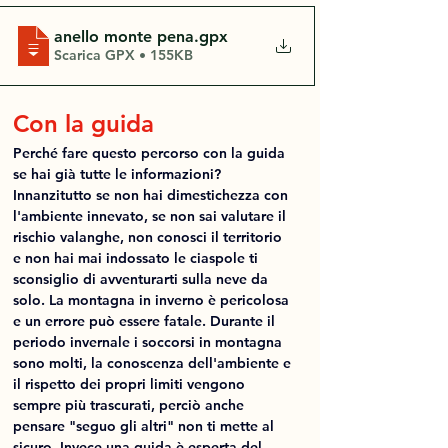
anello monte pena
.gpx
Scarica GPX • 155KB
Con la guida
Perché fare questo percorso con la guida 
se hai già tutte le informazioni?
Innanzitutto se non hai dimestichezza con 
l'ambiente innevato, se non sai valutare il 
rischio valanghe, non conosci il territorio 
e non hai mai indossato le ciaspole ti 
sconsiglio di avventurarti sulla neve da 
solo. La montagna in inverno è pericolosa 
e un errore può essere fatale. Durante il 
periodo invernale i soccorsi in montagna 
sono molti, la conoscenza dell'ambiente e 
il rispetto dei propri limiti vengono 
sempre più trascurati, perciò anche 
pensare "seguo gli altri" non ti mette al 
sicuro. Invece una guida è esperta del 