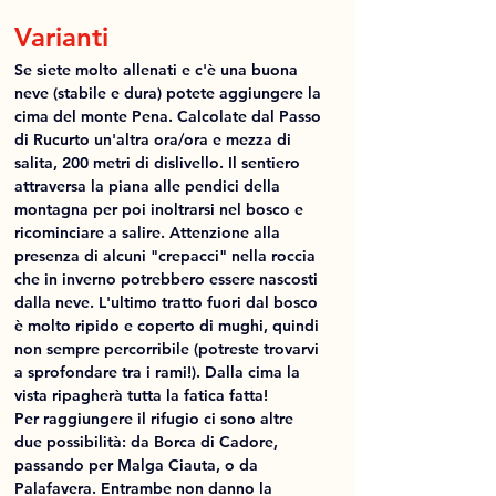
Varianti
Se siete molto allenati e c'è una buona 
neve (stabile e dura) potete aggiungere la 
cima del monte Pena. Calcolate dal Passo 
di Rucurto un'altra ora/ora e mezza di 
salita, 200 metri di dislivello. Il sentiero 
attraversa la piana alle pendici della 
montagna per poi inoltrarsi nel bosco e 
ricominciare a salire. Attenzione alla 
presenza di alcuni "crepacci" nella roccia 
che in inverno potrebbero essere nascosti 
dalla neve. L'ultimo tratto fuori dal bosco 
è molto ripido e coperto di mughi, quindi 
non sempre percorribile (potreste trovarvi 
a sprofondare tra i rami!). Dalla cima la 
vista ripagherà tutta la fatica fatta!
Per raggiungere il rifugio ci sono altre 
due possibilità: da Borca di Cadore, 
passando per Malga Ciauta, o da 
Palafavera. Entrambe non danno la 