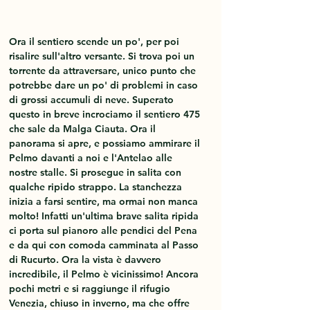
Ora il sentiero scende un po', per poi 
risalire sull'altro versante. Si trova poi un 
torrente da attraversare, unico punto che 
potrebbe dare un po' di problemi in caso 
di grossi accumuli di neve. Superato 
questo in breve incrociamo il sentiero 475 
che sale da Malga Ciauta. Ora il 
panorama si apre, e possiamo ammirare il 
Pelmo davanti a noi e l'Antelao alle 
nostre stalle. Si prosegue in salita con 
qualche ripido strappo. La stanchezza 
inizia a farsi sentire, ma ormai non manca 
molto! Infatti un'ultima brave salita ripida 
ci porta sul pianoro alle pendici del Pena 
e da qui con comoda camminata al Passo 
di Rucurto. Ora la vista è davvero 
incredibile, il Pelmo è vicinissimo! Ancora 
pochi metri e si raggiunge il rifugio 
Venezia, chiuso in inverno, ma che offre 