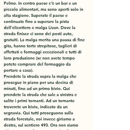
Pelmo. In centro paese c'è un bar e un 
piccolo alimentari, ma sono aperti solo in 
alta stagione. Superate il paese e 
continuate fino a superare la pista 
dell'elicottero e malga Livan. Dove la 
strada finisce ci sono dei posti auto, 
gratuiti. La malga merita una pausa di fine 
gita, hanno torte strepitose, taglieri di 
affettati e formaggi eccezionali e tutti di 
loro produzione (se non avete tempo 
potete comprare del formaggio da 
portare a casa).
Prendete la strada sopra la malga che 
prosegue in piano per una decina di 
minuti, fino ad un primo bivio. Qui 
prendete la strada che sale a sinistra e 
salite i primi tornanti. Ad un tornante 
troverete un bivio, indicato da un 
segnavia. Qui tutti proseguono sulla 
strada forestale, noi invece giriamo a 
destra, sul sentiero 493. Ora non siamo 