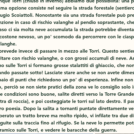
inque Torri (chiuso in inverno) abbiamo due possibilità: una 
ima opzione consiste nel seguire la strada forestale (sentiero
fugio Scoiattoli. Nonostante sia una strada forestale può pr
enzione in caso di rischio valanghe al pendio soprastante, c
 caso ci sia molta neve accumulata la strada potrebbe diventar
l costone nevoso, un po' scomodo da percorrere con le ciaspo
alanghe. 
revede invece di passare in mezzo alle Torri. Questo sentie
itare con rischio valanghe, o con grossi accumuli di neve. A
no sulle Torri si formano grosse stalattiti di ghiaccio, che non
do passate sotto! Lasciate stare anche se non avete dimes
paio di punti che richiedono un po' di esperienza. Infine non 
ro, perciò se non siete pratici della zona ve lo consiglio solo i
 le condizioni sono buone, salite diretti verso la Torre Grande
tra di roccia), e poi costeggiate le torri sul lato destro. Il 
ero poesia. Dopo la salita a tornanti puntate direttamente ver
perato un tratto breve ma molto ripido, vi infilate tra due di
eguite sulla traccia fino al rifugio. Se la neve lo permette p
ramico sulle Torri, e vedere le baracche della guerra.