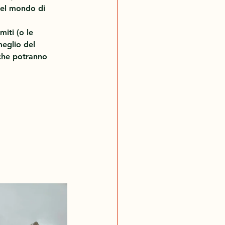
 del mondo di 
iti (o le 
eglio del 
 che potranno 