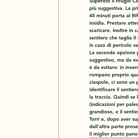
Superato il rifugio C
più suggestiva. La pr
45 minuti porta al Ri
insidia. Prestare att
scaricare. Inoltre in
sentiero che taglia i
in caso di pericolo v
La seconda opzione p
suggestivo, ma da ev
è da evitare: in inver
rompano proprio quan
ciaspole, ci sono un 
identificare il sentie
la traccia. Quindi se
(indicazioni per pales
grandioso, e il senti
Torri e, dopo aver su
dall'altra parte pros
il miglior punto pano