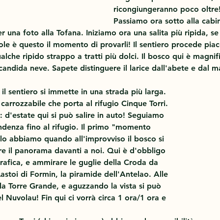
ricongiungeranno poco oltre!
Passiamo ora sotto alla cabi
una foto alla Tofana. Iniziamo ora una salita più ripida, se 
pole è questo il momento di provarli! Il sentiero procede pia
lche ripido strappo a tratti più dolci. Il bosco qui è magnif
andida neve. Sapete distinguere il larice dall'abete e dal 
il sentiero si immette in una strada più larga. 
 carrozzabile che porta al rifugio Cinque Torri. 
: d'estate qui si può salire in auto! Seguiamo 
ndenza fino al rifugio. Il primo "momento 
lo abbiamo quando all'improvviso il bosco si 
re il panorama davanti a noi. Qui è d'obbligo 
rafica, e ammirare le guglie della Croda da 
Lastoi di Formin, la piramide dell'Antelao. Alle 
 la Torre Grande, e aguzzando la vista si può 
l Nuvolau! Fin qui ci vorrà circa 1 ora/1 ora e 