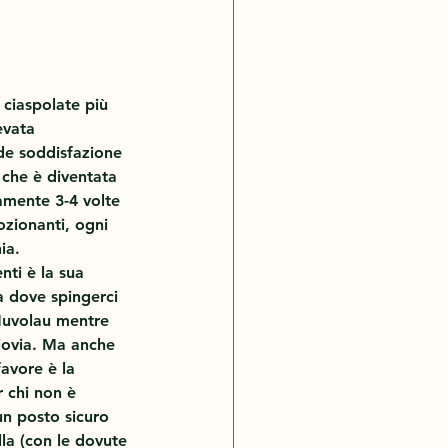
 ciaspolate più 
evata 
de soddisfazione 
 che è diventata 
amente 3-4 volte 
zionanti, ogni 
ia. 
ti è la sua 
a dove spingerci 
 Nuvolau mentre 
giovia. Ma anche 
avore è la 
 chi non è 
n posto sicuro 
la (con le dovute 