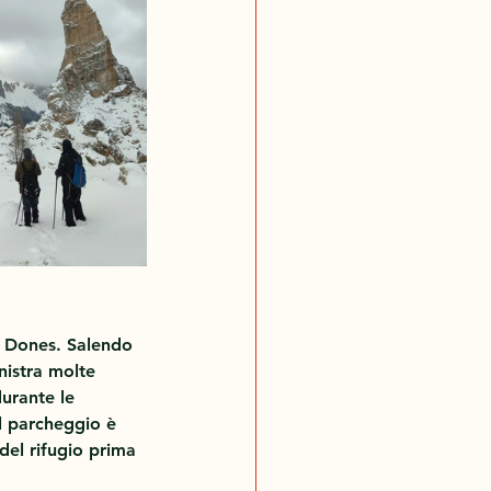
e Dones
. Salendo 
nistra molte 
urante le 
Il parcheggio è 
del rifugio prima 