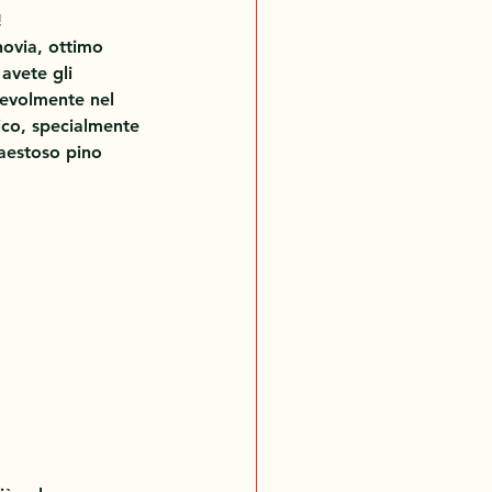
 
novia, ottimo 
avete gli 
cevolmente nel 
ico, specialmente 
maestoso pino 