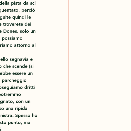
della pista da sci 
equentato, perciò 
uite quindi le 
e troverete dei 
de Dones, solo un 
o possiamo 
riamo attorno al 
ello segnavia e 
o che scende (si 
rebbe essere un 
l parcheggio 
oseguiamo dritti 
 potremmo 
egnato, con un 
so una ripida 
inistra. Spesso ho 
esto punto, ma 
i 