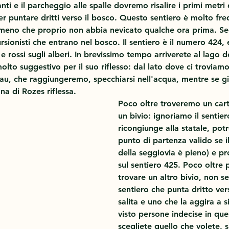
nti e il parcheggio alle spalle dovremo risalire i primi metri 
 per puntare dritti verso il bosco. Questo sentiero è molto fr
meno che proprio non abbia nevicato qualche ora prima. Seg
ursionisti che entrano nel bosco. Il sentiero è il numero 424, 
i e rossi sugli alberi. In brevissimo tempo arriverete al lago 
lto suggestivo per il suo riflesso: dal lato dove ci troviam
au, che raggiungeremo, specchiarsi nell'acqua, mentre se gi
a di Rozes riflessa.
Poco oltre troveremo un cart
un bivio: ignoriamo il sentier
ricongiunge alla statale, pot
punto di partenza valido se i
della seggiovia è pieno) e pr
sul sentiero 425. Poco oltre
trovare un altro bivio, non s
sentiero che punta dritto ver
salita e uno che la aggira a s
visto persone indecise in qu
scegliete quello che volete, s