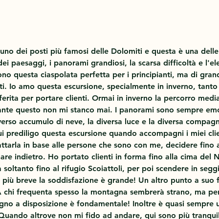
uno dei posti più famosi delle Dolomiti e questa è una delle
dei paesaggi, i panorami grandiosi, la scarsa difficoltà e l'el
no questa ciaspolata perfetta per i principianti, ma di gran
ti. Io amo questa escursione, specialmente in inverno, tanto
ferita per portare clienti. Ormai in inverno la percorro medi
ante questo non mi stanco mai. I panorami sono sempre emo
diverso accumulo di neve, la diversa luce e la diversa compagn
i prediligo questa escursione quando accompagni i miei clien
dattarla in base alle persone che sono con me, decidere fino 
re indietro. Ho portato clienti in forma fino alla cima del
ta soltanto fino al rifugio Scoiattoli, per poi scendere in seg
o più breve la soddisfazione è grande! Un altro punto a suo f
 A chi frequenta spesso la montagna sembrerà strano, ma per
gno a disposizione è fondamentale! Inoltre è quasi sempre u
 Quando altrove non mi fido ad andare, qui sono più tranquil