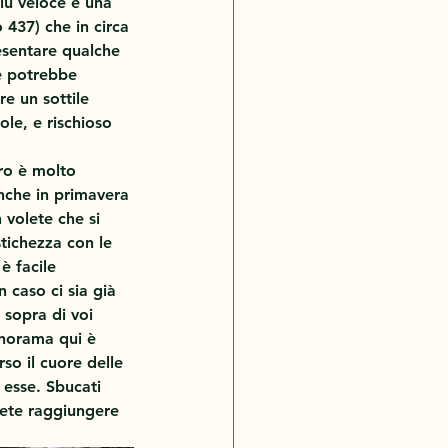
più veloce e una 
 437) che in circa 
esentare qualche 
he potrebbe 
e un sottile 
le, e rischioso 
ro è molto 
nche in primavera 
 volete che si 
tichezza con le 
è facile 
n caso ci sia già 
 sopra di voi 
panorama qui è 
so il cuore delle 
 esse. Sbucati 
otete raggiungere 