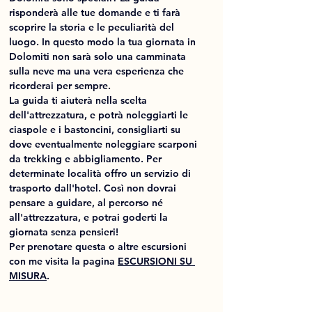
risponderà alle tue domande e ti farà 
scoprire la storia e le peculiarità del 
luogo. In questo modo la tua giornata in 
Dolomiti non sarà solo una camminata 
sulla neve ma una vera esperienza che 
ricorderai per sempre. 
La guida ti aiuterà nella scelta 
dell'attrezzatura, e potrà noleggiarti le 
ciaspole e i bastoncini, consigliarti su 
dove 
eventualmente 
noleggiare scarponi 
da trekking e abbigliamento. Per 
determinate località offro un servizio di 
trasporto dall'hotel. Così non dovrai 
pensare a guidare, al percorso né 
all'attrezzatura, e potrai goderti la 
giornata senza pensieri!
Per prenotare questa o altre escursioni 
con me visita la pagina 
ESCURSIONI SU 
MISURA
.