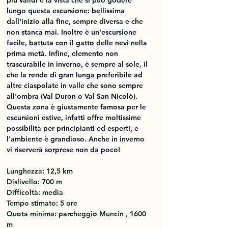
più validi è la vista che si può godere 
lungo questa escursione: bellissima 
dall'inizio alla fine, sempre diversa e che 
non stanca mai. Inoltre è un'escursione 
facile, battuta con il gatto delle nevi nella 
prima metà. Infine, elemento non 
trascurabile in inverno, è sempre al sole, il 
che la rende di gran lunga preferibile ad 
altre ciaspolate in valle che sono sempre 
all'ombra (Val Duron o Val San Nicolò).
Questa zona è giustamente famosa per le 
escursioni estive, infatti offre moltissime 
possibilità per principianti ed esperti, e 
l'ambiente è grandioso. Anche in inverno 
vi riserverà sorprese non da poco!
Lunghezza: 12,5 km
Dislivello: 700 m
Difficoltà: media
Tempo stimato: 5 ore
Quota minima: parcheggio Muncin , 1600 
m