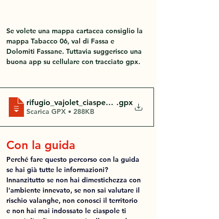
Se volete una mappa cartacea consiglio la 
mappa Tabacco 06, val di Fassa e 
Dolomiti Fassane. Tuttavia suggerisco una 
buona app su cellulare con tracciato gpx.
rifugio_vajolet_ciaspe_2023-12-17
.gpx
Scarica GPX • 288KB
Con la guida
Perché fare questo percorso con la guida 
se hai già tutte le informazioni?
Innanzitutto se non hai dimestichezza con 
l'ambiente innevato, se non sai valutare il 
rischio valanghe, non conosci il territorio 
e non hai mai indossato le ciaspole ti 