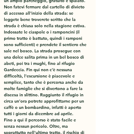
un ampio parcheggio, gratuito e spalato. 
Non fatevi fermare dal cartello di divieto 
di accesso all'inizio della strada: se 
leggete bene troverete scritto che la 
strada è chiusa solo nella stagione estiva.
Indossate le ciaspole o i ramponcini (il 
primo tratto è battuto, quindi i ramponi 
sono sufficienti) e prendete il sentiero che 
sale nel bosco. La strada prosegue con 
una dolce salita prima in un bel bosco di 
abeti, poi tra i mughi, fino al rifugio 
Gardeccia. Fin qui non c'è nessuna 
difficoltà, l'escursione è piacevole e 
semplice, tanto che è percorsa anche da 
molte famiglie che si divertono a fare la 
discesa in slittino. Raggiunto il rifugio in 
circa un'ora potrete approfittarne per un 
caffè o un bombardino, infatti è aperto 
tutti i giorni da dicembre ad aprile. 
Fino a qui il percorso è stato facile e 
senza nessun pericolo. Oltre, ma 
soprattutto nell'ultimo tratto, il rischio di 