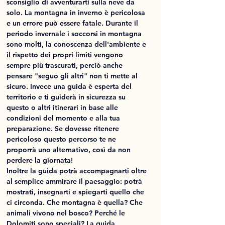
sconsiglio di avventurarti sulla neve da 
solo. La montagna in inverno è pericolosa 
e un errore può essere fatale. Durante il 
periodo invernale i soccorsi in montagna 
sono molti, la conoscenza dell'ambiente e 
il rispetto dei propri limiti vengono 
sempre più trascurati, perciò anche 
pensare "seguo gli altri" non ti mette al 
sicuro. Invece una guida è esperta del 
territorio e ti guiderà in sicurezza su 
questo o altri itinerari in base alle 
condizioni del momento e alla tua 
preparazione. Se dovesse ritenere 
pericoloso questo percorso te ne 
proporrà uno alternativo, così da non 
perdere la giornata!
Inoltre la guida potrà accompagnarti oltre 
al semplice ammirare il paesaggio: potrà 
mostrati, insegnarti e spiegarti quello che 
ci circonda. Che montagna è quella? Che 
animali vivono nel bosco? Perché le 
Dolomiti sono speciali? La guida 