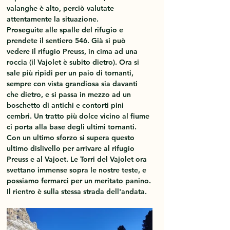
valanghe è alto, perciò valutate 
attentamente la situazione. 
Proseguite alle spalle del rifugio e 
prendete il sentiero 546. Già si può 
vedere il rifugio Preuss, in cima ad una 
roccia (il Vajolet è subito dietro). Ora si 
sale più ripidi per un paio di tornanti, 
sempre con vista grandiosa sia davanti 
che dietro, e si passa in mezzo ad un 
boschetto di antichi e contorti pini 
cembri. Un tratto più dolce vicino al fiume 
ci porta alla base degli ultimi tornanti. 
Con un ultimo sforzo si supera questo 
ultimo dislivello per arrivare al rifugio 
Preuss e al Vajoet. Le Torri del Vajolet ora 
svettano immense sopra le nostre teste, e 
possiamo fermarci per un meritato panino.
Il rientro è sulla stessa strada dell'andata. 